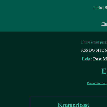
Início
|
B
Clu
Envie email par
RSS DO SITE (ep
Leia:
Post M
E
Para ouvir os e
Kramericast